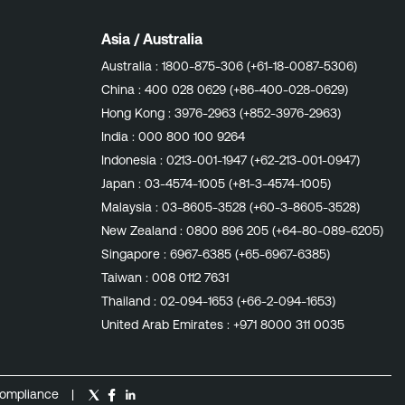
Asia / Australia
Australia :
1800-875-306 (+61-18-0087-5306)
China :
400 028 0629 (+86-400-028-0629)
Hong Kong :
3976-2963 (+852-3976-2963)
India :
000 800 100 9264
Indonesia :
0213-001-1947 (+62-213-001-0947)
Japan :
03-4574-1005 (+81-3-4574-1005)
Malaysia :
03-8605-3528 (+60-3-8605-3528)
New Zealand :
0800 896 205 (+64-80-089-6205)
Singapore :
6967-6385 (+65-6967-6385)
Taiwan :
008 0112 7631
Thailand :
02-094-1653 (+66-2-094-1653)
United Arab Emirates :
+971 8000 311 0035
ompliance
|