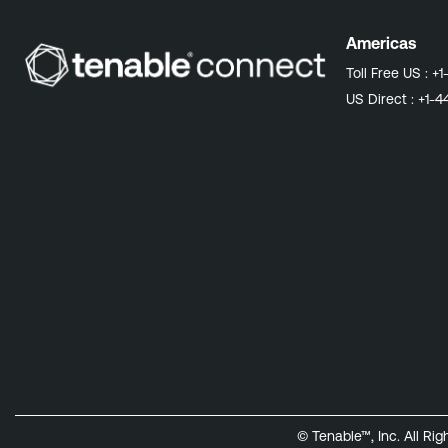
Americas
Toll Free US :
+1
US Direct :
+1-4
© Tenable™, Inc. All Ri