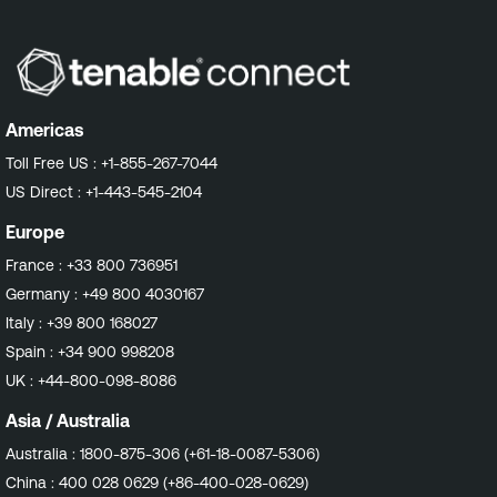
Americas
Toll Free US :
+1-855-267-7044
US Direct :
+1-443-545-2104
Europe
France :
+33 800 736951
Germany :
+49 800 4030167
Italy :
+39 800 168027
Spain :
+34 900 998208
UK :
+44-800-098-8086
Asia / Australia
Australia :
1800-875-306 (+61-18-0087-5306)
China :
400 028 0629 (+86-400-028-0629)